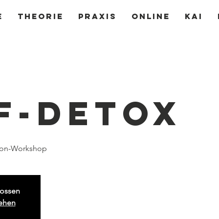
e
Theorie
Praxis
Online
Kai
f-Detox
tion-Workshop
ossen
sehen