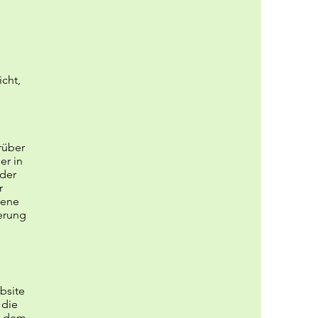
cht,
rüber
er in
 der
r
bene
herung
bsite
 die
t dem