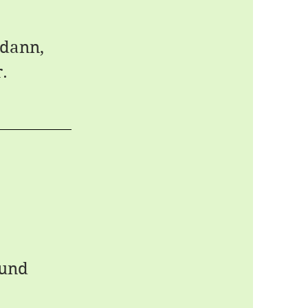
 dann,
.
 und