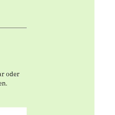
ar oder
en.