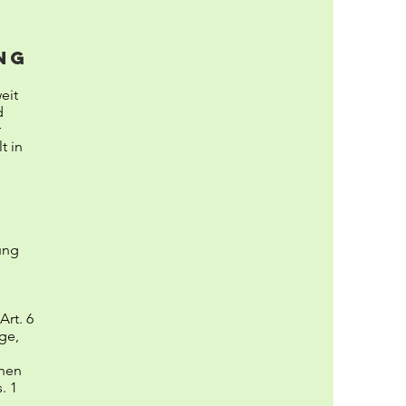
ng
eit
d
r
t in
ung
Art. 6
ge,
chen
. 1