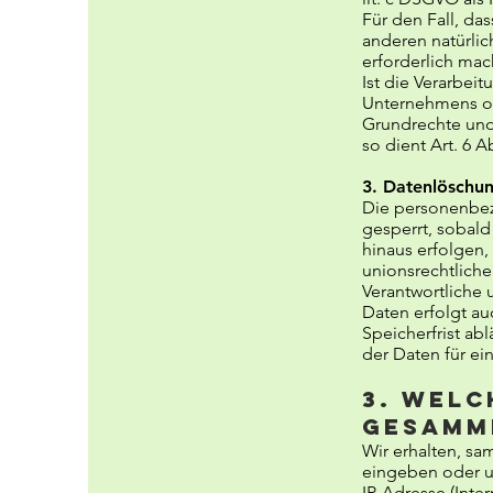
Für den Fall, da
anderen natürli
erforderlich mac
Ist die Verarbei
Unternehmens ode
Grundrechte und 
so dient Art. 6 A
3. Datenlöschu
Die personenbez
gesperrt, sobald
hinaus erfolgen
unionsrechtlich
Verantwortliche 
Daten erfolgt a
Speicherfrist abl
der Daten für ei
3. Welc
gesamm
Wir erhalten, sa
eingeben oder un
IP-Adresse (Int