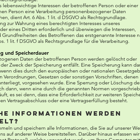
ss lebenswichtige Interessen der betroffenen Person oder einer
chen Person eine Verarbeitung personenbezogener Daten
hen, dient Art. 6 Abs. 1 lit. d DSGVO als Rechtsgrundlage.
tung zur Wahrung eines berechtigten Interesses unseres
r eines Dritten erforderlich und überwiegen die Interessen,
Grundfreiheiten des Betroffenen das erstgenannte Interesse ni
bs. 1 lit. f DSGVO als Rechtsgrundlage für die Verarbeitung.
ng und Speicherdauer
ogenen Daten der betroffenen Person werden gelöscht oder
 der Zweck der Speicherung entfällt. Eine Speicherung kann da
, wenn dies durch den europäischen oder nationalen Gesetzgeb
en Verordnungen, Gesetzen oder sonstigen Vorschriften, denen
unterliegt, vorgesehen wurde. Eine Sperrung oder Löschung de
uch dann, wenn eine durch die genannten Normen vorgeschrie
äuft, es sei denn, dass eine Erforderlichkeit zur weiteren Speic
nen Vertragsabschluss oder eine Vertragserfüllung besteht.
he Informationen werden
elt?
mmeln und speichern alle Informationen, die Sie auf unserer We
s auf anderer Weise bereitstellen. Darüber hinaus erfassen wir
ernet Protocol), welche verwendet wurde, um Ihren Computer mi