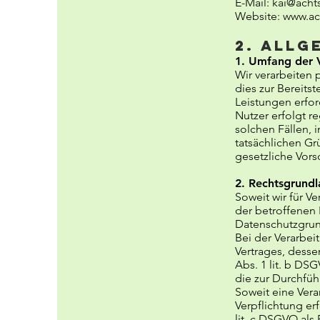
E-Mail:
kai@acht
Website:
www.ac
2. Allg
1. Umfang der 
Wir verarbeiten 
dies zur Bereits
Leistungen erfor
Nutzer erfolgt r
solchen Fällen, 
tatsächlichen Gr
gesetzliche Vorsc
2. Rechtsgrund
Soweit wir für 
der betroffenen P
Datenschutzgrun
Bei der Verarbe
Vertrages, dessen
Abs. 1 lit. b DS
die zur Durchfüh
Soweit eine Vera
Verpflichtung erf
lit. c DSGVO als