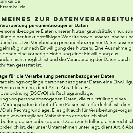
samkai.de
htsamkai.de
emeines zur Datenverarbeitu
Verarbeitung personenbezogener Daten
personenbezogene Daten unserer Nutzer grundsätzlich nur, sow
tellung einer funktionsfähigen Website sowie unserer Inhalte un
derlich ist. Die Verarbeitung personenbezogener Daten unsere
egelmäßig nur nach Einwilligung des Nutzers. Eine Ausnahme gil
in denen eine vorherige Einholung einer Einwilligung aus
ünden nicht möglich ist und die Verarbeitung der Daten durch
hriften gestattet ist.
lage für die Verarbeitung personenbezogener Daten
Verarbeitungsvorgänge personenbezogener Daten eine Einwillig
erson einholen, dient Art. 6 Abs. 1 lit. a EU-
dverordnung (DSGVO) als Rechtsgrundlage.
itung von personenbezogenen Daten, die zur Erfüllung eines
 Vertragspartei die betroffene Person ist, erforderlich ist, dient 
GVO als Rechtsgrundlage. Dies gilt auch für Verarbeitungsvorgän
rung vorvertraglicher Maßnahmen erforderlich sind.
rbeitung personenbezogener Daten zur Erfüllung einer rechtli
orderlich ist, der unser Unternehmen unterliegt, dient Art. 6 Abs
 Rechtsgrundlage.