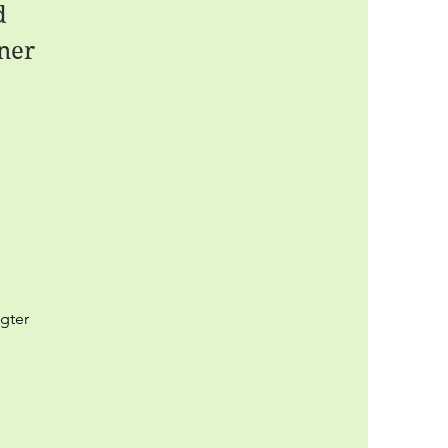
d
ner
gter