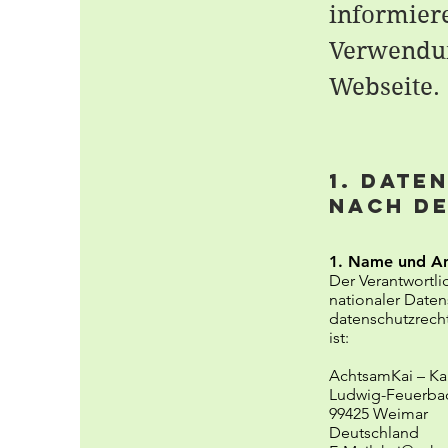
informier
Verwendun
Webseite.
1. Dat
nach d
1. Name und Ans
Der Verantwortl
nationaler Daten
datenschutzrech
ist:
AchtsamKai – Ka
Ludwig-Feuerbac
99425 Weimar
Deutschland