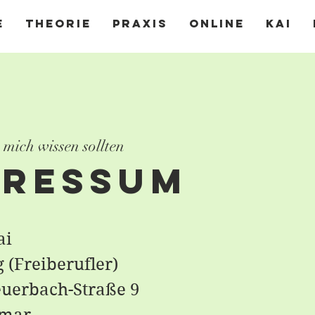
e
Theorie
Praxis
Online
Kai
 mich wissen sollten
pressum
ai
 (Freiberufler)
uerbach-Straße 9
imar