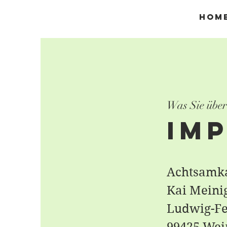
Hom
Was Sie über
Im
Achtsamk
Kai Meinig
Ludwig-Fe
99425 We