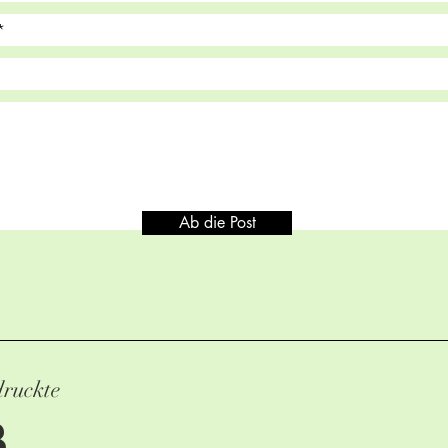
Ab die Post
druckte
B