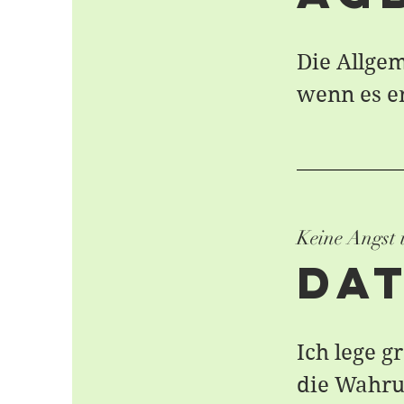
Die Allge
wenn es e
Keine Angst
Da
Ich lege g
die Wahru