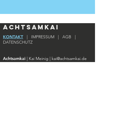
Achtsamkai
KONTAKT
|
IMPRESSUM
|
AGB
|
DATENSCHUTZ
Achtsamkai
| Kai Meinig |
kai@achtsamkai.de
BPM-Daten:
GetSongBPM
Login
Teilnehmer des Kurses gelangen
hier zum
Downloadbereich
Folgen