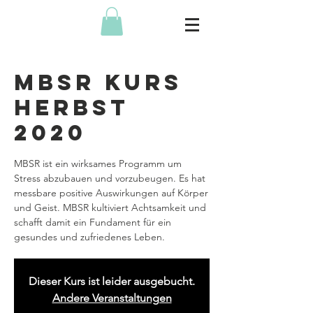
MBSR Kurs
Herbst
2020
MBSR ist ein wirksames Programm um
Stress abzubauen und vorzubeugen. Es hat
messbare positive Auswirkungen auf Körper
und Geist. MBSR kultiviert Achtsamkeit und
schafft damit ein Fundament für ein
gesundes und zufriedenes Leben.
Dieser Kurs ist leider ausgebucht.
Andere Veranstaltungen