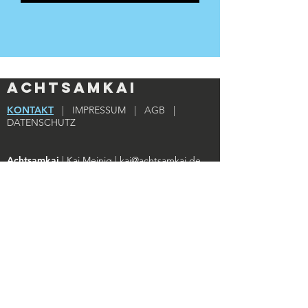
Achtsamkai
KONTAKT
|
IMPRESSUM
|
AGB
|
DATENSCHUTZ
Achtsamkai
| Kai Meinig |
kai@achtsamkai.de
BPM-Daten:
GetSongBPM
Login
Teilnehmer des Kurses gelangen
hier zum
Downloadbereich