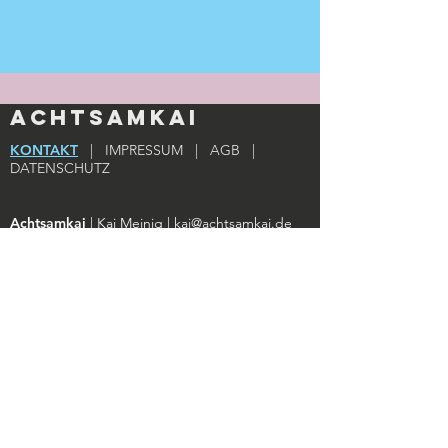
Achtsamkai
KONTAKT
|
IMPRESSUM
|
AGB
|
DATENSCHUTZ
Achtsamkai
| Kai Meinig |
kai@achtsamkai.de
BPM-Daten:
GetSongBPM
Login
Teilnehmer des Kurses gelangen
hier zum
Downloadbereich