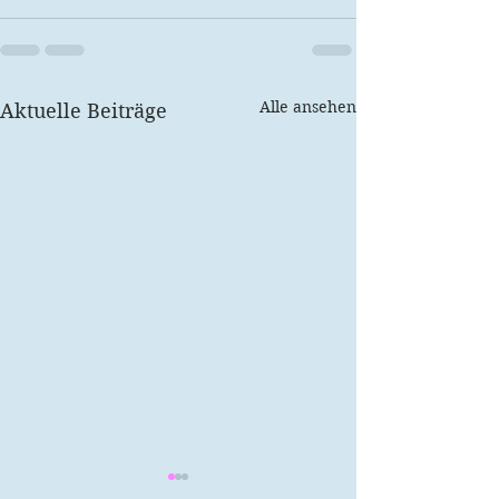
Alle ansehen
Aktuelle Beiträge
Valentinstag
Du muss